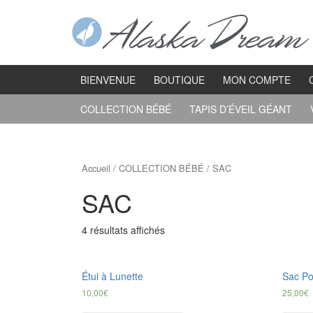
Aller
Sauter
au
au
contenu
menu
principal
BIENVENUE
BOUTIQUE
MON COMPTE
COLLECTION BÉBÉ
TAPIS D’ÉVEIL GÉANT
Accueil
/
COLLECTION BÉBÉ
/ SAC
SAC
4 résultats affichés
Étui à Lunette
Sac P
10,00
€
25,00
€