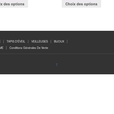
x des options
Choix des options
É
TAPIS D’ÉVEIL
VEILLEUSES
BIJOUX
ME
Conditions Générales De Vente
↑