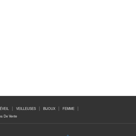
’ÉVEIL
VEILLEUSES
BIJOUX
FEMME
es De Vente
↑