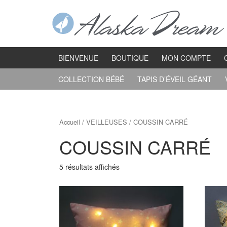
Aller
Sauter
au
au
contenu
menu
principal
BIENVENUE
BOUTIQUE
MON COMPTE
COLLECTION BÉBÉ
TAPIS D’ÉVEIL GÉANT
Accueil
/
VEILLEUSES
/ COUSSIN CARRÉ
COUSSIN CARRÉ
5 résultats affichés