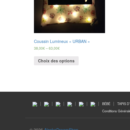
Coussin Lumineux « URBAN »
38,00
€
–
63,00
€
Choix des options
BÉBÉ
TAPIS D
Conditions Général
© 2026
AlaskaDreamShop