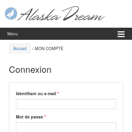
Aller
Sauter
au
au
contenu
menu
principal
Menu
Accueil
›
MON COMPTE
Connexion
Identifiant ou e-mail
*
Mot de passe
*