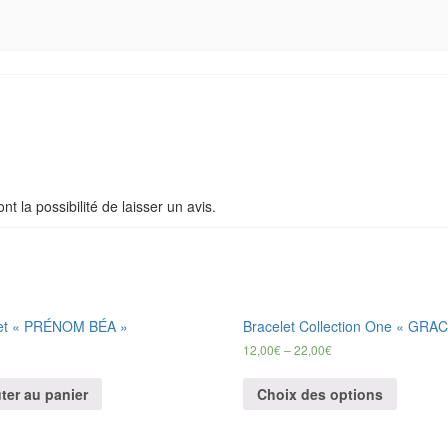
t la possibilité de laisser un avis.
let « PRÉNOM BÉA »
Bracelet Collection One « GRAC
12,00
€
–
22,00
€
ter au panier
Choix des options