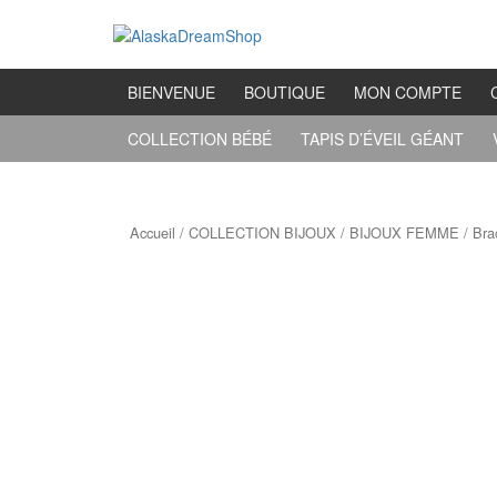
Aller
Sauter
au
au
contenu
menu
principal
BIENVENUE
BOUTIQUE
MON COMPTE
COLLECTION BÉBÉ
TAPIS D’ÉVEIL GÉANT
Accueil
/
COLLECTION BIJOUX
/
BIJOUX FEMME
/ Bra