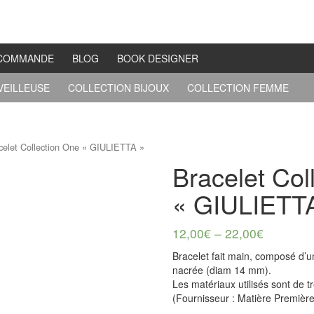
COMMANDE
BLOG
BOOK DESIGNER
VEILLEUSE
COLLECTION BIJOUX
COLLECTION FEMME
celet Collection One « GIULIETTA »
Bracelet Col
« GIULIETT
12,00
€
–
22,00
€
Bracelet fait main, composé d’un
nacrée (diam 14 mm).
Les matériaux utilisés sont de t
(Fournisseur : Matière Premièr