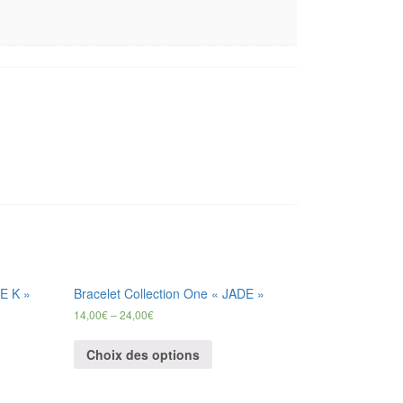
E K »
Bracelet Collection One « JADE »
14,00
€
–
24,00
€
Choix des options