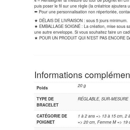
puis poser le fil sur une règle (la créatrice ajouter
✒
Pour une personnalisation non répertoriée, conta
★ DÉLAIS DE LIVRAISON : sous 5 jours minimum.
★ EMBALLAGE SOIGNÉ : La création, mise sous sac pl
une autre enveloppe.
Si vous souhaitez faire un cad
★ POUR UN PRODUIT QUI N’EST PAS ENCORE DANS M
Informations complémen
20 g
Poids
TYPE DE
RÉGLABLE, SUR-MESURE
BRACELET
CATÉGORIE DE
1 à 2 ans => 13 à 15 cm, 2 
POIGNET
=> 20 cm, Femme M => 19 