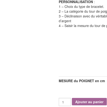
PERSONNALISATION
:
1 – Choix du type de bracelet.
2 –
La catégorie du tour de poi
3 – Déclinaison avec du véritabl
d’argent
4 – Saisir la
mesure du tour de p
TYPE DE BRACELET
CATÉGORIE DE POIGNET
DÉCLINAISON ARGENT +10€
MESURE du POIGNET en cm
quantité
Ajouter au panier
de