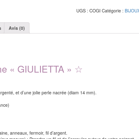
Bracelet
Collection
UGS :
COGI
Catégorie :
BIJOU
One
"GIULIETTA"
s
Avis (0)
One « GIULIETTA »
☆
argenté, et d’une jolie perle nacrée (diam 14 mm).
ance)
ine, anneaux, fermoir, fil d’argent.
ur-mesure) : Prendre un fil et de l’enrouler autour de votre poignet,