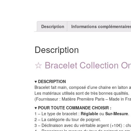
Description
Informations complémentaire
Description
☆ Bracelet Collection 
♥
DESCRIPTION
Bracelet fait main, composé d’une chaine en laiton 
Les matériaux utilisés sont de très bonnes qualités.
(Fournisseur : Matière Première Paris – Made in Fr
♥
POUR TOUTE COMMANDE CHOISIR :
1 – Le type de bracelet :
Réglable
ou
Sur-Mesure
.
2 – La catégorie du tour de poignet.
3 – Déclinaison avec du véritable argent (+10€) : cha
4 – Renseigner la mesure du tour de poignet en cm (s