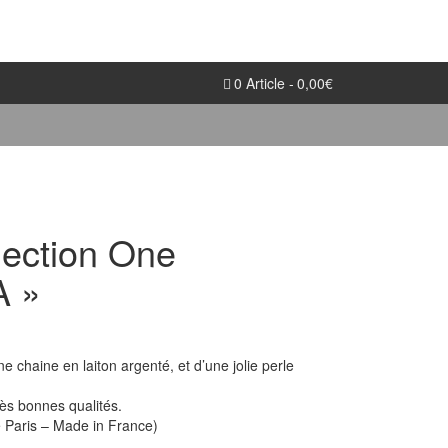
0 Article
0,00€
lection One
A »
e chaine en laiton argenté, et d’une jolie perle
rès bonnes qualités.
e Paris – Made in France)