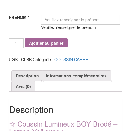
PRÉNOM
*
Veuillez renseigner le prénom
quantité
Ajouter au panier
de
Coussin
Lumineux
UGS :
CLBB
Catégorie :
COUSSIN CARRÉ
Brodé
BOY
Description
Informations complémentaires
Avis (0)
Description
☆
Coussin Lumineux BOY Brodé –