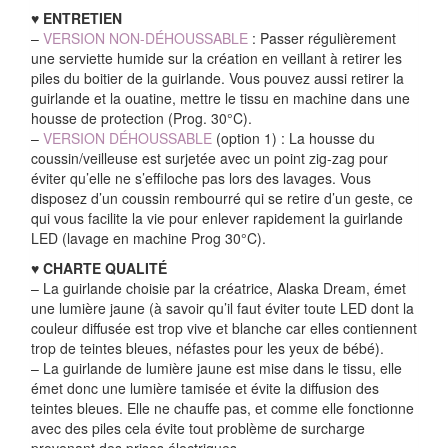
♥ ENTRETIEN
–
VERSION NON-DÉHOUSSABLE
: Passer régulièrement
une serviette humide sur la création en veillant à retirer les
piles du boitier de la guirlande. Vous pouvez aussi retirer la
guirlande et la ouatine, mettre le tissu en machine dans une
housse de protection (Prog. 30°C).
–
VERSION DÉHOUSSABLE
(option 1) : La housse du
coussin/veilleuse est surjetée avec un point zig-zag pour
éviter qu’elle ne s’effiloche pas lors des lavages. Vous
disposez d’un coussin rembourré qui se retire d’un geste, ce
qui vous facilite la vie pour enlever rapidement la guirlande
LED (lavage en machine Prog 30°C).
♥
CHARTE QUALIT
É
– La guirlande choisie par la créatrice, Alaska Dream, émet
une lumière jaune (à savoir qu’il faut éviter toute LED dont la
couleur diffusée est trop vive et blanche car elles contiennent
trop de teintes bleues, néfastes pour les yeux de bébé).
– La guirlande de lumière jaune est mise dans le tissu, elle
émet donc une lumière tamisée et évite la diffusion des
teintes bleues. Elle ne chauffe pas, et comme elle fonctionne
avec des piles cela évite tout problème de surcharge
provenant des prises électriques.