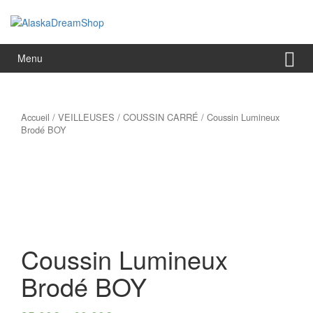
Aller
Sauter
au
au
contenu
menu
principal
Menu
Accueil
/
VEILLEUSES
/
COUSSIN CARRÉ
/ Coussin Lumineux
Brodé BOY
Coussin Lumineux
Brodé BOY