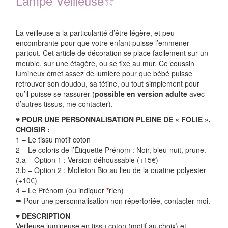
Lampe Veilleuse
☆
La veilleuse a la particularité d’être légère, et peu
encombrante pour que votre enfant puisse l’emmener
partout. Cet article de décoration se place facilement sur un
meuble, sur une étagère, ou se fixe au mur. Ce coussin
lumineux émet assez de lumière pour que bébé puisse
retrouver son doudou, sa tétine, ou tout simplement pour
qu’il puisse se rassurer (
possible en version adulte
avec
d’autres tissus, me contacter).
♥ POUR UNE PERSONNALISATION PLEINE DE « FOLIE »,
CHOISIR :
1 – Le tissu motif coton
2 – Le coloris de l’Étiquette Prénom : Noir, bleu-nuit, prune.
3.a – Option 1 : Version déhoussable (+15€)
3.b – Option 2 : Molleton Bio au lieu de la ouatine polyester
(+10€)
4
– Le Prénom (ou indiquer
*
rien)
✒
Pour une personnalisation non répertoriée, contacter moi
.
♥ DESCRIPTION
Veilleuse lumineuse en tissu coton (motif au choix) et