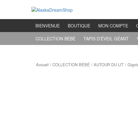
Aller
Sauter
au
au
contenu
menu
principal
BIENVENUE
BOUTIQUE
MON COMPTE
COLLECTION BÉBÉ
TAPIS D’ÉVEIL GÉANT
Accueil
/
COLLECTION BÉBÉ
/
AUTOUR DU LIT
/ Gigot