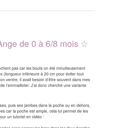
Ange de 0 à 6/8 mois
☆
ilochent pas car les bouts on été minutieusement
ux (longueur inférieure à 20 cm pour éviter tout
n ventre, il avait besoin d’être souvent dans mes
de l’emmailloter. J’ai donc cherché une variante
s, puis ses jambes dans la poche ou en dehors,
ées car la poche est ample, cela lui permet de les
r un tutoriel en vidéo :
anière sans passer les bras dans les deux bandes