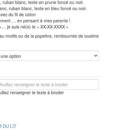
c, ruban blanc, texte en prune foncé ou noir.
lanc, ruban blanc, texte en bleu foncé ou noir.
vec du fil de coton
lement … en pensant à mes parents !
… je suis né(e) le « XX-XX-XXXX »
ssu motifs ou de la popeline, rembourrée de ouatine
illez renseigner le texte à broder
 DU LIT