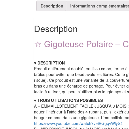
Description
Informations complémentaire
Description
☆ Gigoteuse Polaire – C
♥
DESCRIPTION
Produit entièrement doublé, en tissu coton, fermé à 
brûlés pour éviter que bébé avale les fibres. Cette 
risque). Ce produit est une variante de la couvertu
bras ou dans une écharpe de portage. Pour éviter qu
facile à utiliser, qui peut s’utiliser plus longtemps e
♥ TROIS
UTILISATIONS POSSIBLES
A – EMMAILLOTEMENT FACILE JUSQU’À 3 MOIS : pass
nouer l’intérieur à l’aide des 4 rubans, puis l’exté
bouger comme dans une gigoteuse. L’emmaillotement e
https://www.youtube.com/watch?v=iBGgqvWlyS4
B – NID D’ANGE JUSQU’À 6/8 MOIS : si bébé n’aime p