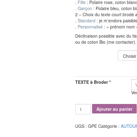
.
Fille
: Polaire rose, coton blan
.
Garçon
: Polaire bleu, coton b
2 – Choix du texte court brodé a
.
Standard
: je m’endors paisib
.
Personnalisé
: « prénom nom »
Déclinaison possible avec du ti
ou de coton Bio (me contacter).
MODÈLE F/G
TEXTE à Broder
*
Veu
quantité
Ajouter au panier
de
Gigoteuse
Polaire
UGS :
GPE
Catégorie :
AUTOUR
Emmaillotement