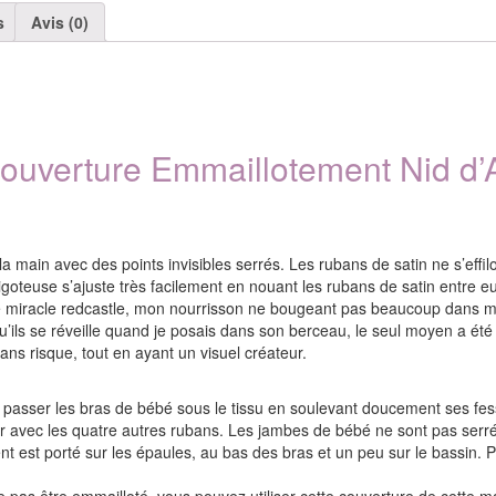
0
s
Avis (0)
à
6/8
mois
ouverture Emmaillotement Nid d’
la main avec des points invisibles serrés. Les rubans de satin ne s’eff
gigoteuse s’ajuste très facilement en nouant les rubans de satin entre e
re miracle redcastle, mon nourrisson ne bougeant pas beaucoup dans mo
’ils se réveille quand je posais dans son berceau, le seul moyen a été 
t sans risque, tout en ayant un visuel créateur.
er les bras de bébé sous le tissu en soulevant doucement ses fesse
rieur avec les quatre autres rubans. Les jambes de bébé ne sont pas serr
st porté sur les épaules, au bas des bras et un peu sur le bassin. Pou
as être emmailloté, vous pouvez utiliser cette couverture de cette m