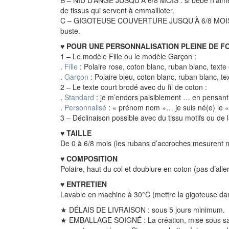
de tissus qui servent à emmailloter.
C – GIGOTEUSE COUVERTURE JUSQU’À 6/8 MOIS : vous 
buste.
♥
POUR UNE PERSONNALISATION PLEINE DE FOL
1 – Le modèle Fille ou le modèle Garçon :
.
Fille
: Polaire rose, coton blanc, ruban blanc, texte
.
Garçon
: Polaire bleu, coton blanc, ruban blanc, te
2 – Le texte court brodé avec du fil de coton :
.
Standard
: je m’endors paisiblement … en pensant
.
Personnalisé
: « prénom nom »… je suis né(e) le 
3 – Déclinaison possible avec du tissu motifs ou de
♥ TAILLE
De 0 à 6/8 mois (les rubans d’accroches mesurent m
♥ COMPOSITION
Polaire, haut du col et doublure en coton (pas d’allerg
♥ ENTRETIEN
Lavable en machine à 30°C (mettre la gigoteuse dan
★ DÉLAIS DE LIVRAISON : sous 5 jours minimum.
★ EMBALLAGE SOIGNÉ : La création, mise sous sac pl