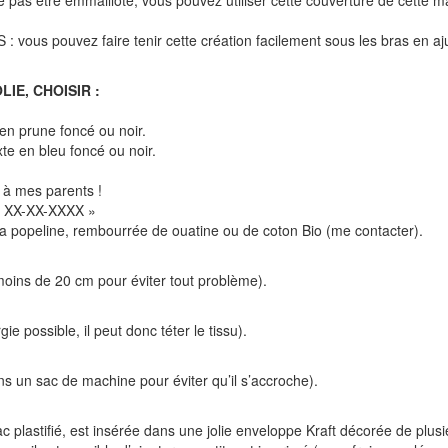
pouvez faire tenir cette création facilement sous les bras en ajust
IE, CHOISIR :
 en prune foncé ou noir.
xte en bleu foncé ou noir.
 à mes parents !
« XX-XX-XXXX »
 la popeline, rembourrée de ouatine ou de coton Bio (me contacter).
oins de 20 cm pour éviter tout problème).
ie possible, il peut donc téter le tissu).
s un sac de machine pour éviter qu’il s’accroche).
astifié, est insérée dans une jolie enveloppe Kraft décorée de plusieu