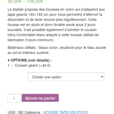
56,00
€
–
108,50
€
La styliste propose des housses en coton qui s’adaptent aux
tapis géants 140×140 cm pour vous permettre d’alterner la
décoration et de laver encore plus régulièrement. Cette
housse est en stock et donc livrable seule sous 2 jours
ouvrable. Il est possible également d’acheter le coussin
Ultra-Confortable blanc adapté à cette housse (délais de
fabrication 5 jours minimum).
Matériaux utilisés :
tissus
coton, doublure pour le tissu accolé
au sol et intérieur ouatiné.
♥ OPTIONS (voir détails) :
1 – Coussin géant (+40 €)
OPTION(S)
quantité
Ajouter au panier
de
Housse
Patchwork
UGS :
ND
Catégorie :
HOUSSE TAPIS EN STOCK