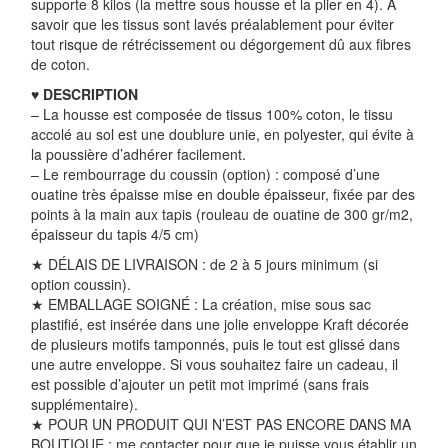
supporte 8 kilos (la mettre sous housse et la plier en 4). A
savoir que les tissus sont lavés préalablement pour éviter
tout risque de rétrécissement ou dégorgement dû aux fibres
de coton.
♥
DESCRIPTION
– La housse est composée de tissus 100% coton, le tissu
accolé au sol est une doublure unie, en polyester, qui évite à
la poussière d’adhérer facilement.
– Le rembourrage du coussin (option) : composé d’une
ouatine très épaisse mise en double épaisseur, fixée par des
points à la main aux tapis (rouleau de ouatine de 300 gr/m2,
épaisseur du tapis 4/5 cm)
★ DÉLAIS DE LIVRAISON : de 2 à 5 jours minimum (si
option coussin).
★ EMBALLAGE SOIGNÉ : La création, mise sous sac
plastifié, est insérée dans une jolie enveloppe Kraft décorée
de plusieurs motifs tamponnés, puis le tout est glissé dans
une autre enveloppe.
Si vous souhaitez faire un cadeau, il
est possible d’ajouter un petit mot imprimé (sans frais
supplémentaire).
★ POUR UN PRODUIT QUI N’EST PAS ENCORE DANS MA
BOUTIQUE : me contacter pour que je puisse vous établir un