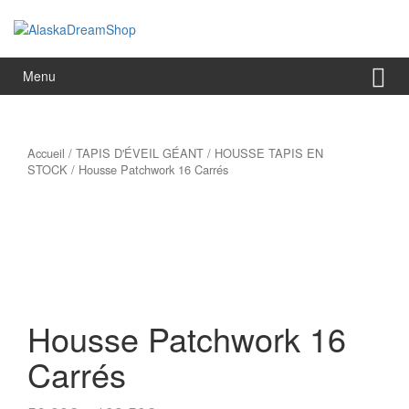
Aller
Sauter
au
au
contenu
menu
principal
Menu
Accueil
/
TAPIS D'ÉVEIL GÉANT
/
HOUSSE TAPIS EN
STOCK
/ Housse Patchwork 16 Carrés
Housse Patchwork 16
Carrés