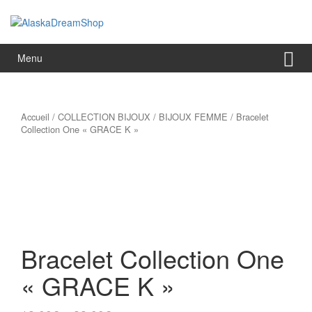
Aller
Sauter
au
au
contenu
menu
principal
Menu
Accueil
/
COLLECTION BIJOUX
/
BIJOUX FEMME
/ Bracelet
Collection One « GRACE K »
Bracelet Collection One
« GRACE K »