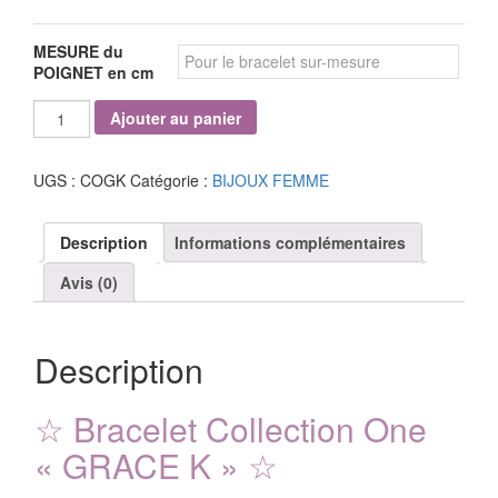
MESURE du
POIGNET en cm
quantité
Ajouter au panier
de
Bracelet
Collection
UGS :
COGK
Catégorie :
BIJOUX FEMME
One
"GRACE
Description
Informations complémentaires
K"
Avis (0)
Description
☆ Bracelet Collection One
« GRACE K »
☆