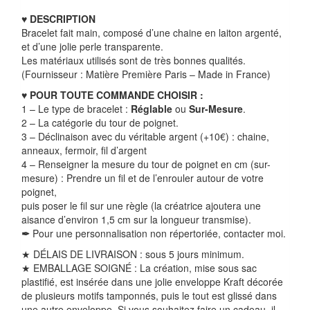
♥
DESCRIPTION
Bracelet fait main, composé d’une chaine en laiton argenté,
et d’une jolie perle transparente.
Les matériaux utilisés sont de très bonnes qualités.
(Fournisseur : Matière Première Paris – Made in France)
♥
POUR TOUTE COMMANDE CHOISIR :
1 – Le type de bracelet :
Réglable
ou
Sur-Mesure
.
2 – La catégorie du tour de poignet.
3 – Déclinaison avec du véritable argent (+10€) : chaine,
anneaux, fermoir, fil d’argent
4 – Renseigner la mesure du tour de poignet en cm (sur-
mesure) : Prendre un fil et de l’enrouler autour de votre
poignet,
puis poser le fil sur une règle (la créatrice ajoutera une
aisance d’environ 1,5 cm sur la longueur transmise).
✒
Pour une personnalisation non répertoriée, contacter moi.
★ DÉLAIS DE LIVRAISON : sous 5 jours minimum.
★ EMBALLAGE SOIGNÉ : La création, mise sous sac
plastifié, est insérée dans une jolie enveloppe Kraft décorée
de plusieurs motifs tamponnés, puis le tout est glissé dans
une autre enveloppe.
Si vous souhaitez faire un cadeau, il