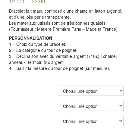
12,00
€
–
22,00
€
Bracelet fait main, composé d’une chaine en laiton argenté,
et d’une jolie perle transparente.
Les matériaux utilisés sont de très bonnes qualités.
(Fournisseur : Matière Première Paris – Made in France)
PERSONNALISATION
:
1 – Choix du type de bracelet.
2 –
La catégorie du tour de poignet.
3 – Déclinaison avec du véritable argent (+10€) : chaine,
anneaux, fermoir, fil d’argent
4 – Saisir la
mesure du tour de poignet (sur-mesure).
TYPE DE BRACELET
CATÉGORIE DE POIGNET
DÉCLINAISON ARGENT +10€